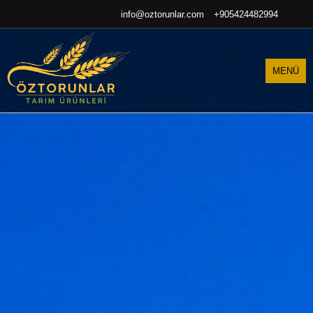
info@oztorunlar.com
+905424482994
MENÜ