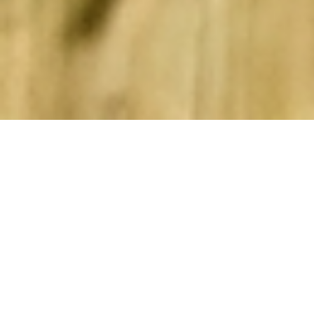
Anasayfa
ÖZTORUNLAR TARIM - Hububat Tarım
Ürünleri Tedariği
Öztorunlar Tarım, Eskişehir Ticaret Borsası hububat fiyatları baz
alınarak rekabetçi ve uygun olarak buğday, arpa, ayçiçeği
tohumu, mısır ve yulaf gibi çeşitli tarım ürünlerinin tedarikini
sağlamaktadır. Kaliteli hububat ürünlerimiz, tarım sektöründeki
ihtiyaçları karşılamak ve müşterilerimize rekabetçi fiyatlarla
sağlamak amacıyla özenle seçilmektedir.